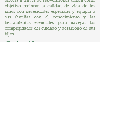
directa a través de subvenciones tienen como
objetivo mejorar la calidad de vida de los
niños con necesidades especiales y equipar a
sus familias con el conocimiento y las
herramientas esenciales para navegar las
complejidades del cuidado y desarrollo de sus
hijos.
Explore More
Hogar
Sobre nosotros
A su servicio
Un mundo de mayores posibilidades
Contáctenos
Conectar
MORE News
MORE Connections
MORE Accolades
Contact
305-349-3306