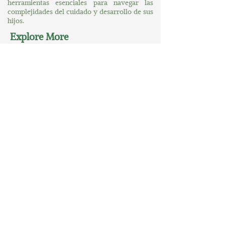
herramientas esenciales para navegar las
complejidades del cuidado y desarrollo de sus
hijos.
Explore More
Hogar
Sobre nosotros
A su servicio
Un mundo de mayores posibilidades
Contáctenos
Conectar
MORE News
MORE Connections
MORE Accolades
Contact
305-349-3306
possibilities@morebility.org